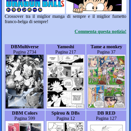
Crossover tra il miglior manga di sempre e il miglior fumetto
franco-belga di sempre!
Commenta questa notizia!
DBMultiverse
Yamoshi
Tame a monkey
Pagina 2734
Pagina 217
Pagina 37
DBM Colors
Spirou & DBs
DB RED
Pagina 599
Pagina 12
Pagina 127