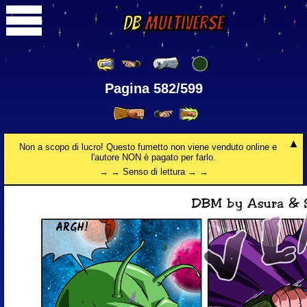
DB
Multiverse
Pagina 582/599
Non a scopo di lucro! Questo fumetto non viene venduto online e
l'autore NON è pagato per farlo.
→ → Senso di lettura → →
ARGH!