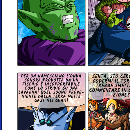
PER UN NA­MEC­CIA­NO L'ONDA
SENTA, STO CER­
SONORA PRO­DOT­TA DA UN
GODERMI IL TOR
FISCHIO È IN­SOP­POR­TA­BI­LE
TREB­BE SMET­T
COME LO STRIDIO SU UNA
COM­MEN­TA­RE IN 
LAVAGNA! QUEL SUONO PRO­VE­
ZIO­NE?
NIEN­TE DALLA TERRA METTE
GAST NEI GUAI!!