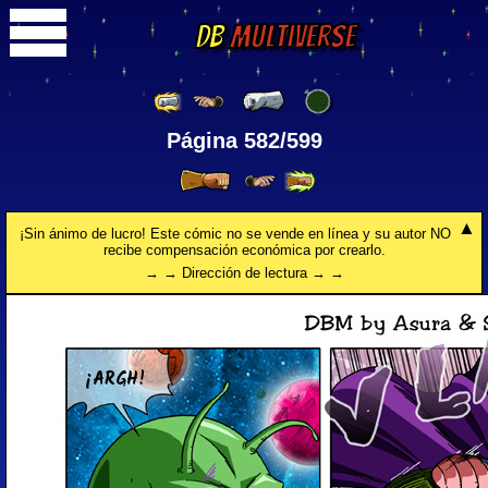
DB
Multiverse
Página 582/599
¡Sin ánimo de lucro! Este cómic no se vende en línea y su autor NO
recibe compensación económica por crearlo.
→ → Dirección de lectura → →
¡ARGH!