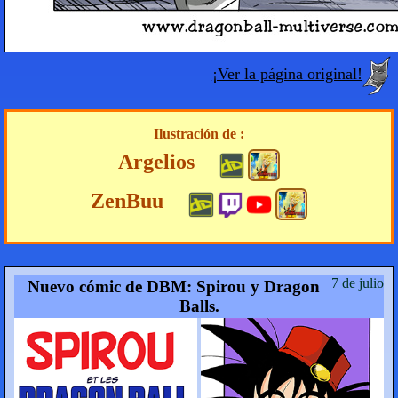
¡Ver la página original!
Ilustración de :
Argelios
ZenBuu
7 de julio
Nuevo cómic de DBM: Spirou y Dragon
Balls.