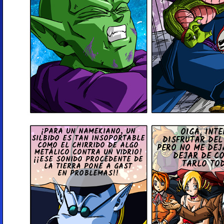
¡PARA UN NA­ME­KIANO, UN
OIGA, INT
SILBIDO ES TAN IN­SO­PO­R­TA­B­LE
DI­S­F­RU­TAR D
COMO EL CHI­R­RI­DO DE ALGO
PERO NO ME DEJ
ME­TÁ­LI­CO CONTRA UN VIDRIO!
DEJAR DE C
¡¡ESE SONIDO PRO­CE­DE­N­TE DE
TARLO TO
LA TIERRA PONE A GAST
EN PRO­B­LE­MAS!!