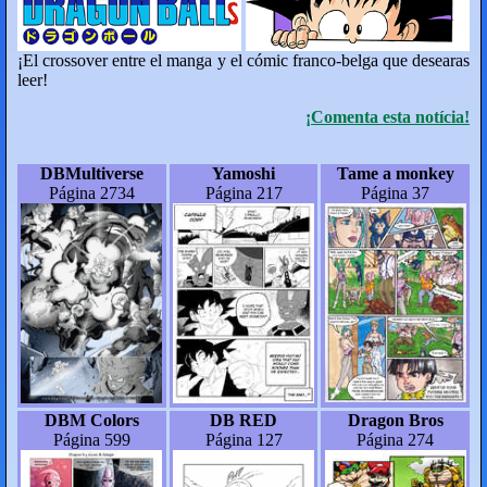
¡El crossover entre el manga y el cómic franco-belga que desearas
leer!
¡Comenta esta notícia!
DBMultiverse
Yamoshi
Tame a monkey
Página 2734
Página 217
Página 37
DBM Colors
DB RED
Dragon Bros
Página 599
Página 127
Página 274