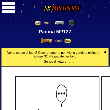
DB
Multiverse
Pagina 50/127
Non a scopo di lucro! Questo fumetto non viene venduto online e
l'autore NON è pagato per farlo.
→ → Senso di lettura → →