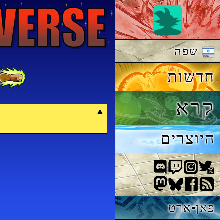
שפה
חדשות
קרא
היוצרים
פאן-ארט