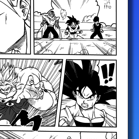
רו..
טו!!