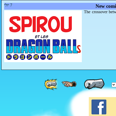
7 יולי
New comi
The crossover betw