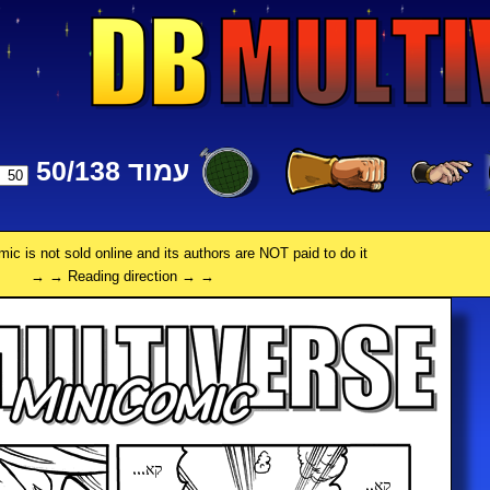
עמוד 50/138
omic is not sold online and its authors are NOT paid to do it.
→ → Reading direction → →
קא...
קא..