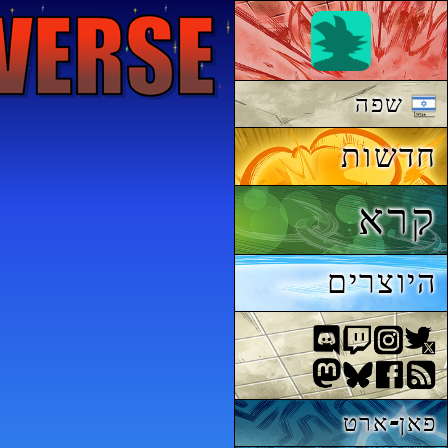
שפה
חדשות
קרא
היוצרים
פאן-ארט