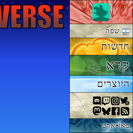
שפה
חדשות
קרא
היוצרים
פאן-ארט