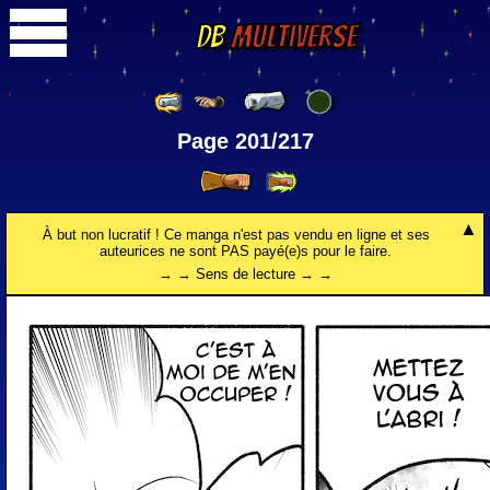
DB
Multiverse
Page 201/217
À but non lucratif ! Ce manga n'est pas vendu en ligne et ses
auteurices ne sont PAS payé(e)s pour le faire.
→ → Sens de lecture → →