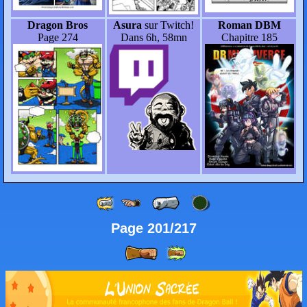
Dragon Bros
Asura
sur Twitch!
Roman DBM
Page 274
Dans 6h, 58mn
Chapitre 185
Page 201/217