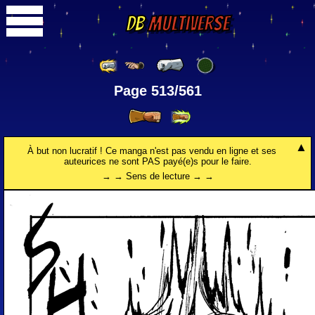
DB
Multiverse
Page 513/561
À but non lucratif ! Ce manga n'est pas vendu en ligne et ses
auteurices ne sont PAS payé(e)s pour le faire.
→ → Sens de lecture → →