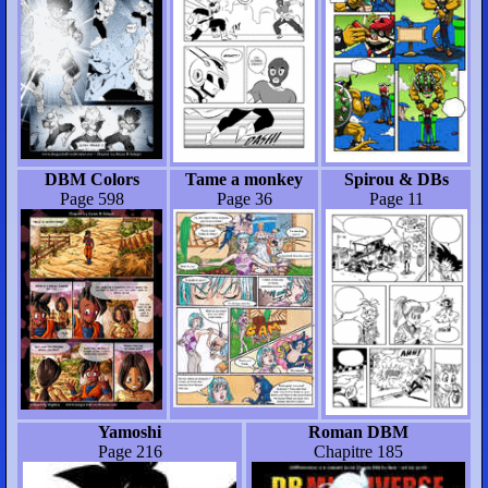
DBM Colors
Tame a monkey
Spirou & DBs
Page 598
Page 36
Page 11
Yamoshi
Roman DBM
Page 216
Chapitre 185