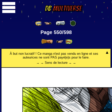
DB
Multiverse
Page 550/598
À but non lucratif ! Ce manga n'est pas vendu en ligne et ses
auteurices ne sont PAS payé(e)s pour le faire.
→ → Sens de lecture → →