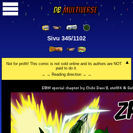
DB
Multiverse
Sivu 345/1102
Not for profit! This comic is not sold online and its authors are NOT
paid to do it.
→ → Reading direction → →