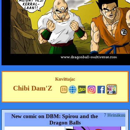
MEIDÄT YKSI
KER­RAL­
LAAN!!
Kuvittaja:
Chibi Dam'Z
16
7 Heinäkuu
New comic on DBM: Spirou and the
Dragon Balls