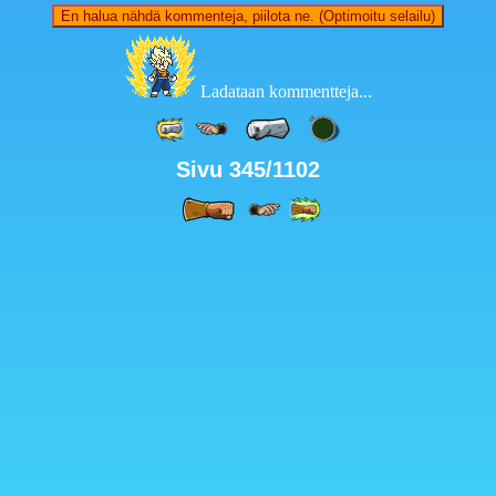
En halua nähdä kommenteja, piilota ne. (Optimoitu selailu)
Ladataan kommentteja...
Sivu 345/1102