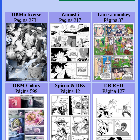
DBMultiverse
Yamoshi
Tame a monkey
Página 2734
Página 217
Página 37
DBM Colors
Spirou & DBs
DB RED
Página 599
Página 12
Página 127