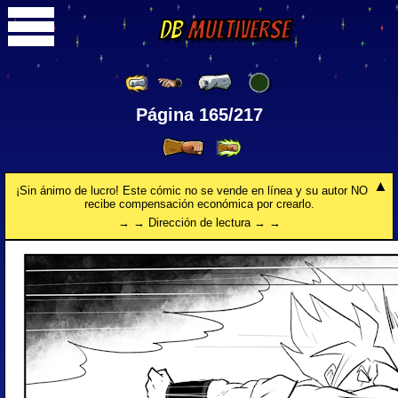
DB
Multiverse
Página 165/217
¡Sin ánimo de lucro! Este cómic no se vende en línea y su autor NO
recibe compensación económica por crearlo.
→ → Dirección de lectura → →