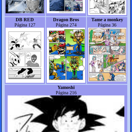
DB RED
Dragon Bros
Tame a monkey
Página 127
Página 274
Página 36
Yamoshi
Página 216