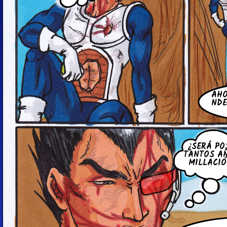
AHO
N­D
¿SERÁ PO
TANTOS AÑO
MI­L­LA­CI