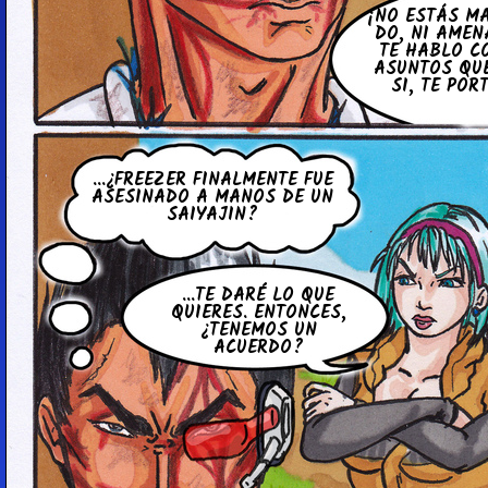
¡NO ESTÁS MAT
DO, NI AME­N
TE HABLO C
ASUNTOS QUE
SI, TE PO
...¿FREEZER FI­NA­L­ME­N­TE FUE
ASE­SI­NA­DO A MANOS DE UN
SAI­YA­JIN?
...TE DARÉ LO QUE
QUIERES. EN­TO­N­CES,
¿TENEMOS UN
ACUERDO?