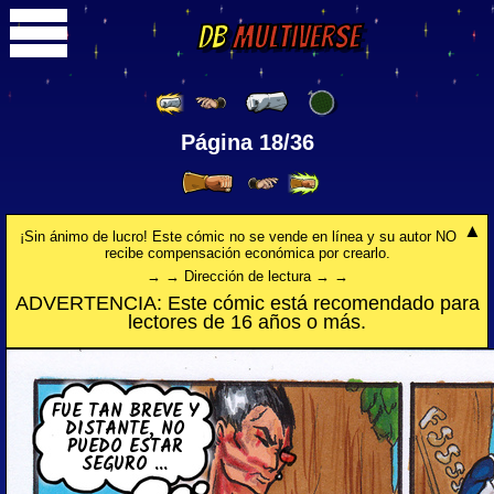
DB
Multiverse
Página 18/36
¡Sin ánimo de lucro! Este cómic no se vende en línea y su autor NO
recibe compensación económica por crearlo.
→ → Dirección de lectura → →
ADVERTENCIA: Este cómic está recomendado para
lectores de 16 años o más.
FUE TAN BREVE Y
DI­S­TA­N­TE, NO
PUEDO ESTAR
SEGURO ...