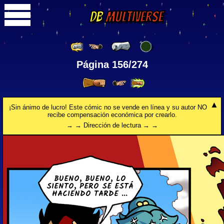
DB
Multiverse
Página 156/274
¡Sin ánimo de lucro! Este cómic no se vende en línea y su autor NO
recibe compensación económica por crearlo.
→ → Dirección de lectura → →
BUENO, BUENO, LO
SIENTO, PERO SE ESTÁ
HA­CIE­N­DO TARDE ...