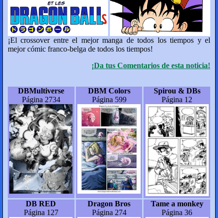
¡El crossover entre el mejor manga de todos los tiempos y el
mejor cómic franco-belga de todos los tiempos!
¡Da tus Comentarios de esta noticia!
DBMultiverse
DBM Colors
Spirou & DBs
Página 2734
Página 599
Página 12
DB RED
Dragon Bros
Tame a monkey
Página 127
Página 274
Página 36