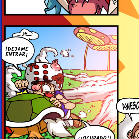
!DEJAME
ENTRAR¡
¡¡OCUPADO!!