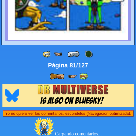
Página 81/127
Yo no quiero ver los comentarios, escóndelos (Navegación optimizada).
Cargando comentarios...