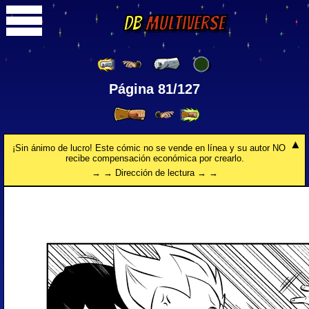
DB
Multiverse
Página 81/127
¡Sin ánimo de lucro! Este cómic no se vende en línea y su autor NO
recibe compensación económica por crearlo.
→ → Dirección de lectura → →