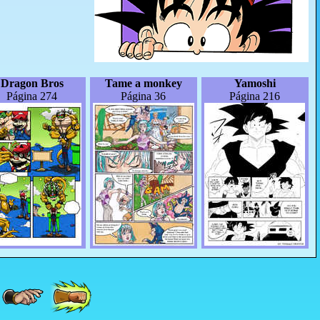
Dragon Bros
Tame a monkey
Yamoshi
Página 274
Página 36
Página 216