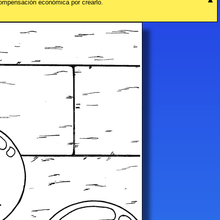
compensación económica por crearlo.