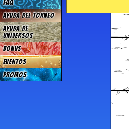
FAQ
Ayuda del torneo
Ayuda de
Universos
Bonus
Eventos
Promos