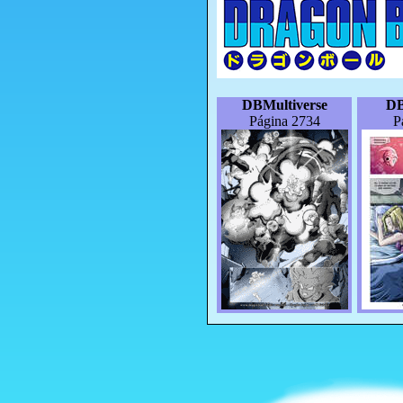
DBMultiverse
DB
Página 2734
P