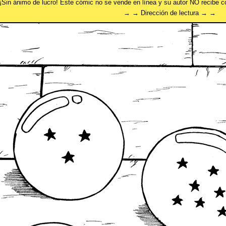
¡Sin ánimo de lucro! Este cómic no se vende en línea y su autor NO recibe 
→ → Dirección de lectura → →