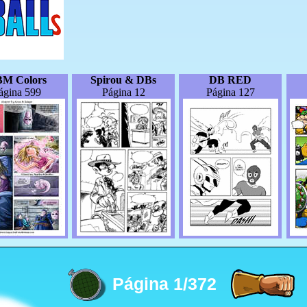
M Colors
Spirou & DBs
DB RED
ágina 599
Página 12
Página 127
Página 1/372