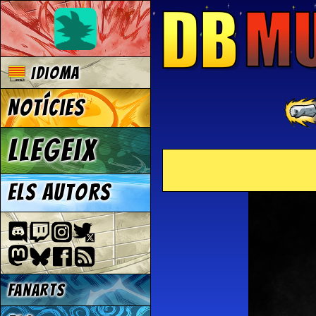
Idioma
Notícies
Llegeix
Els autors
Fanarts