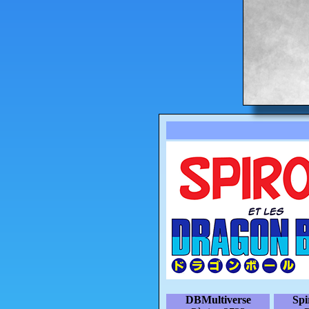
DBMultiverse
Sp