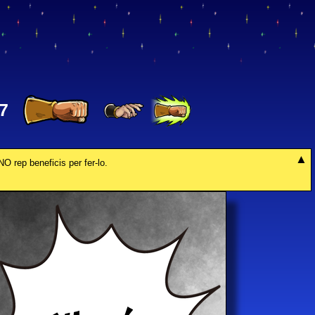
7
NO rep beneficis per fer-lo.