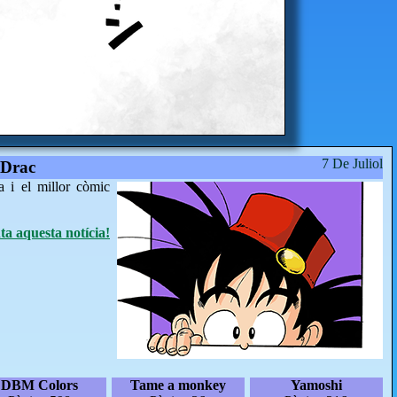
7 De Juliol
 Drac
a i el millor còmic
a aquesta notícia!
DBM Colors
Tame a monkey
Yamoshi