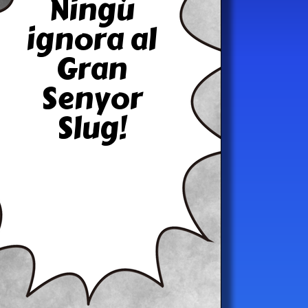
Ningú
ignora al
Gran
Senyor
Slug!