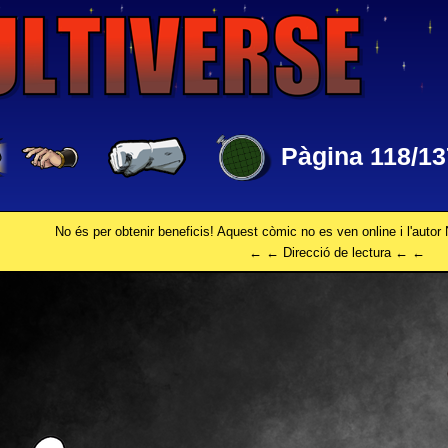
Pàgina 118/13
No és per obtenir beneficis! Aquest còmic no es ven online i l'autor 
← ← Direcció de lectura ← ←