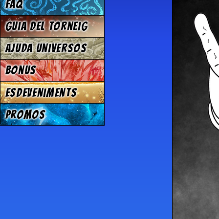
FAQ
Guia del torneig
Ajuda Universos
Bonus
Esdeveniments
Promos