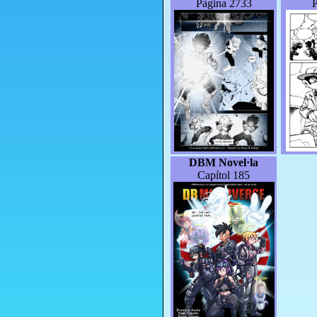
Pàgina 2733
P
DBM Novel·la
Capítol 185