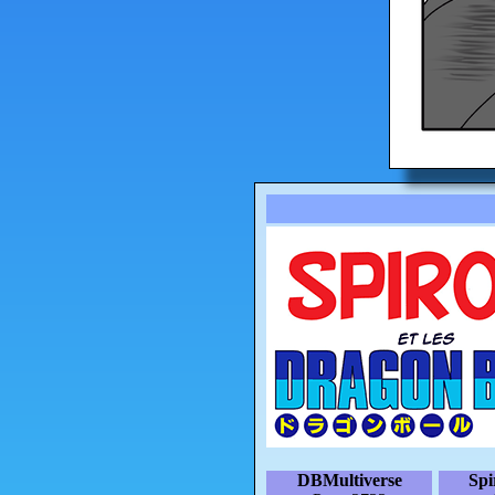
DBMultiverse
Sp