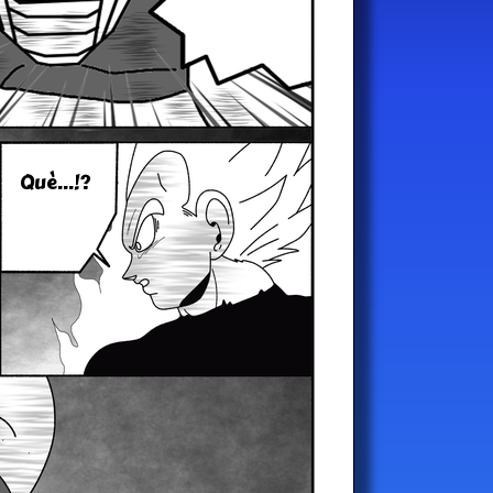
Què...!?