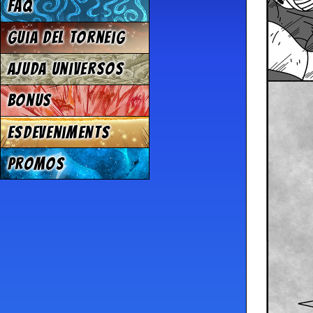
FAQ
Guia del torneig
Ajuda Universos
Bonus
Esdeveniments
Promos