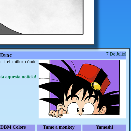
7 De Juliol
 Drac
a i el millor còmic
a aquesta notícia!
DBM Colors
Tame a monkey
Yamoshi