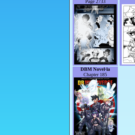
Page 2733
DBM Novel·la
Chapter 185