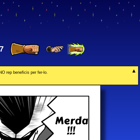
7
NO rep beneficis per fer-lo.
Merda
!!!