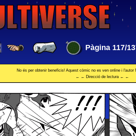
Pàgina 117/13
No és per obtenir beneficis! Aquest còmic no es ven online i l'autor 
← ← Direcció de lectura ← ←