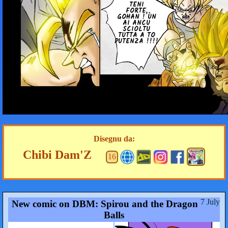
TENI
FORTE,
GOHAN ! ÙN
AI ANCU
SCIOLTU
TUTTA A TO
PUTENZA !!!!
Disegnu da:
Chibi Dam'Z
16
7 July
New comic on DBM: Spirou and the Dragon
Balls