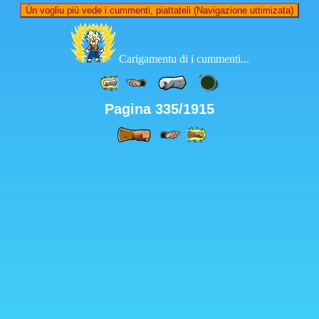
Ùn vogliu più vede i cummenti, piattateli (Navigazione uttimizata)
Carigamentu di i cummenti...
Pagina 335/1915