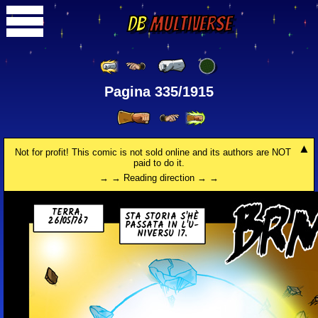
DB
Multiverse
Pagina 335/1915
Not for profit! This comic is not sold online and its authors are NOT
paid to do it.
→ → Reading direction → →
TERRA,
STA STORIA S'HÈ
26/05/767
PASSATA IN L'U­
NI­VER­SU 17.