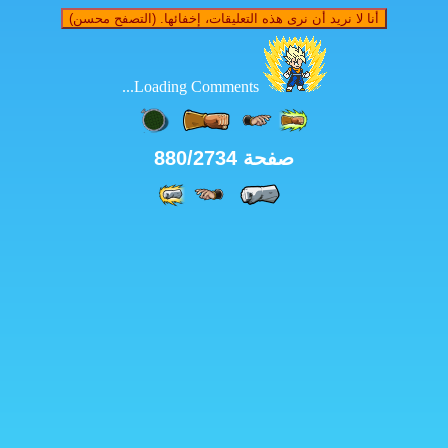
ى هذه التعليقات، إخفائها. (التصفح محسن)
Loading Comments...
حة 880/2734