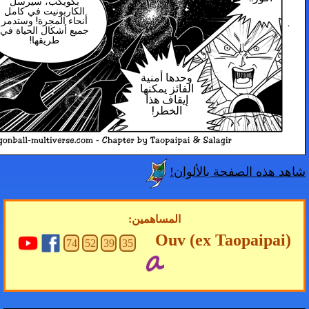
بكويكب، سيرسل
الكاربونيت في كامل
أنحاء المجرة! وستدمر
جميع أشكال الحياة في
طريقها!
وحدها أمنية
الفائز يمكنها
إيقاف هذا
الخطر!
لوان!
المساهمين:
Ouv (
74
52
39
35