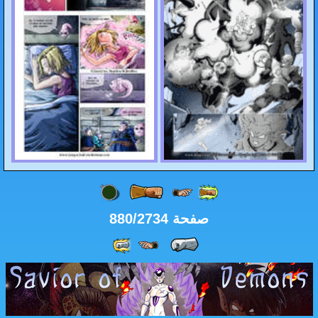
حة 880/2734