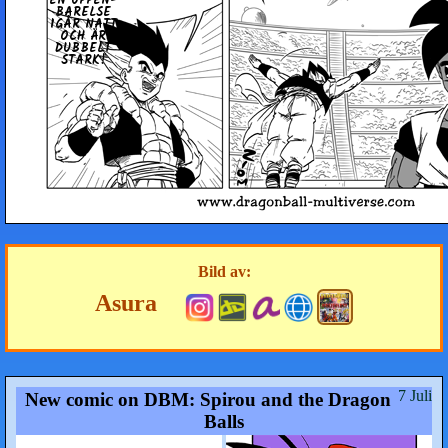
EN UP­PEN­
BA­REL­SE
IGÅR NATT
OCH ÄR
DUBBELT
STARK!
Bild av:
Asura
7 Juli
New comic on DBM: Spirou and the Dragon
Balls