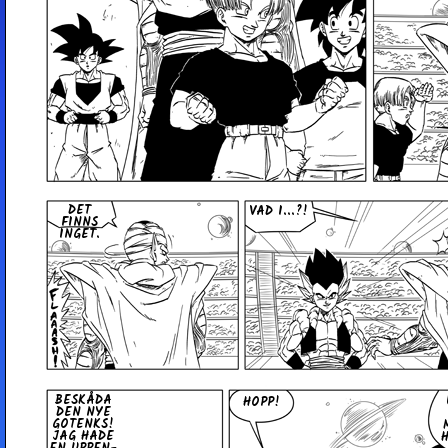
DET
VAD I...?!
FINNS
INGET.
BESKÅDA
HOPP!
DEN NYE
GOTENKS!
JAG HADE