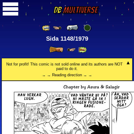
DB
Multiverse
Sida 1148/1979
Not for profit! This comic is not sold online and its authors are NOT
paid to do it.
→ → Reading direction → →
ÅH, VAD
HAN VERKAR
VAD VÄNTAR NI PÅ?
SKÅDAR
LUGN.
NI MÅSTE GÅ IN I
MITT
RINGEN FU­SIO­NE­
ÖGA?
RA­DE.