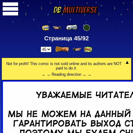
DB
Multiverse
Страница 45/92
Not for profit! This comic is not sold online and its authors are NOT
paid to do it.
→ → Reading direction → →