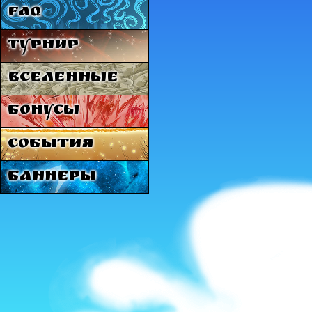
FAQ
Турнир
Вселенные
Бонусы
События
Баннеры