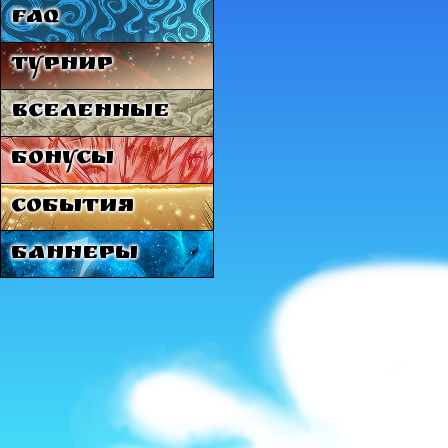
FAQ
Турнир
Вселенные
Бонусы
События
Баннеры