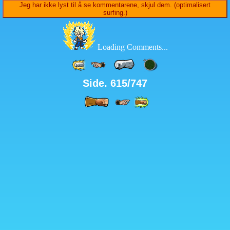
Jeg har ikke lyst til å se kommentarene, skjul dem. (optimalisert
surfing.)
Loading Comments...
Side. 615/747