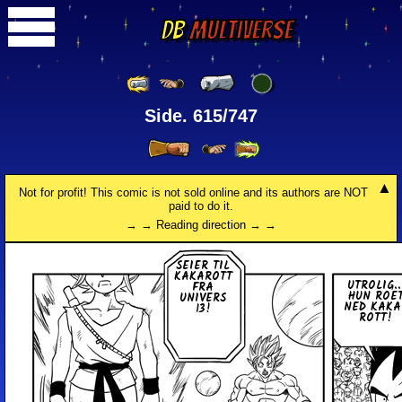
DB
Multiverse
Side. 615/747
Not for profit! This comic is not sold online and its authors are NOT
paid to do it.
→ → Reading direction → →
SEIER TIL
KA­KA­ROTT
UTROLIG..
FRA
HUN ROE
UNIVERS
NED KA­KA
13!
ROTT!