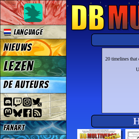
Language
Nieuws
20 timelines tha
Lezen
U
De auteurs
H
Fanart