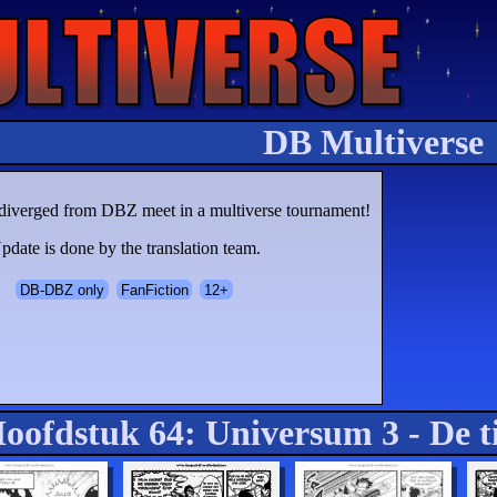
DB Multiverse
t diverged from DBZ meet in a multiverse tournament!
pdate is done by the translation team.
DB-DBZ only
FanFiction
12+
oofdstuk 64: Universum 3 - De t