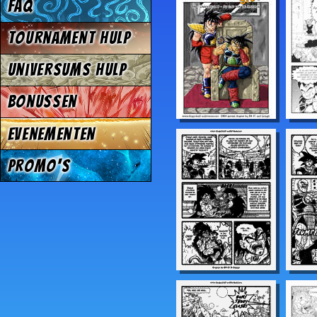
FAQ
Tournament Hulp
Universums Hulp
Bonussen
Evenementen
Promo's