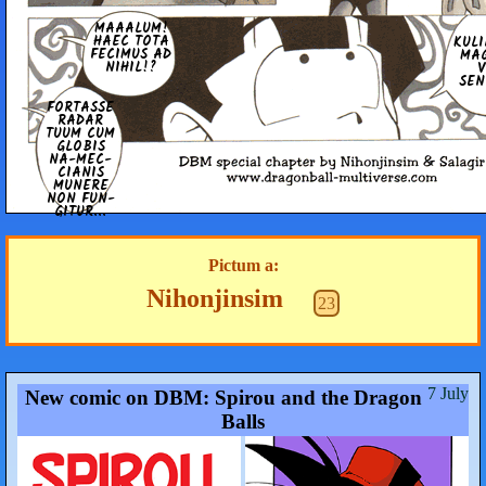
MAAALUM!
HAEC TOTA
KULIL
FECIMUS AD
MA
NIHIL!?
V
SENT
FO­R­TA­SSE
RADAR
TUUM CUM
GLOBIS
NA-ME­C­
CIA­NIS
MUNERE
NON FU­N­
GI­TUR...
Pictum a:
Nihonjinsim
23
7 July
New comic on DBM: Spirou and the Dragon
Balls