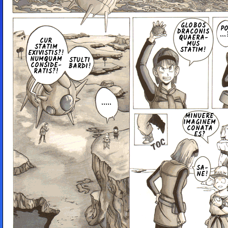
GLOBOS
P
DRA­CO­NIS
...
QUAE­RA­
CUR
MUS
STATIM
STATIM!
EX­I­VI­STIS?!
NUMQUAM
STULTI
CONSIDE-
BARDI!
RATIS?!
.....
MINUERE
IMA­GI­NEM
CONATA
ES?
SA-
NE!