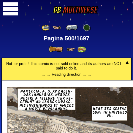
DB
Multiverse
Pagina 500/1697
Not for profit! This comic is not sold online and its authors are NOT
paid to do it.
→ → Reading direction → →
NA­ME­C­CIA, A. D. XV KA­LE­N­
DAS IAN­UA­RIAS. HEROES
NOSTRI A TELLURE ITER FE­
CE­RU­NT AD GLOBOS DRA­CO­
NIS IN­VE­NIE­N­DOS ET AMICOS
HEAE RES GESTAE
A MORTE RE­VO­CA­N­DOS.
SUNT IN UNI­VE­R­SO
VII.