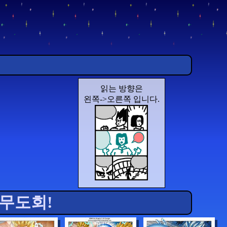
읽는 방향은
왼쪽->오른쪽 입니다.
의 무도회!