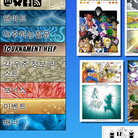
팬아트
자주하는질문
Tournament Help
각 우주 정보 리
스트
보너스
이벤트
배너