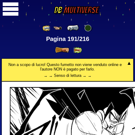
DB
Multiverse
Pagina 191/216
Non a scopo di lucro! Questo fumetto non viene venduto online e
l'autore NON è pagato per farlo.
→ → Senso di lettura → →