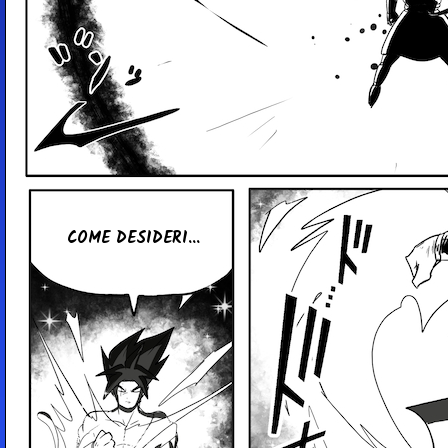
COME DE­SI­DE­RI...