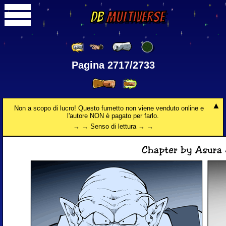
DB
Multiverse
Pagina 2717/2733
Non a scopo di lucro! Questo fumetto non viene venduto online e
l'autore NON è pagato per farlo.
→ → Senso di lettura → →