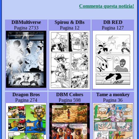
Commenta questa notizia!
DBMultiverse
Spirou & DBs
DB RED
Pagina 2733
Pagina 12
Pagina 127
Dragon Bros
DBM Colors
Tame a monkey
Pagina 274
Pagina 598
Pagina 36