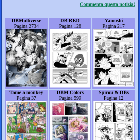
Commenta questa notizia!
DBMultiverse
DB RED
Yamoshi
Pagina 2734
Pagina 128
Pagina 217
Tame a monkey
DBM Colors
Spirou & DBs
Pagina 37
Pagina 599
Pagina 12