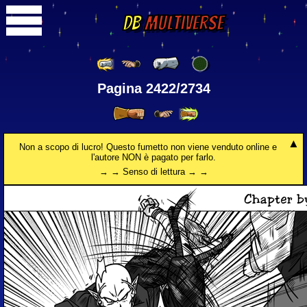
DB
Multiverse
Pagina 2422/2734
Non a scopo di lucro! Questo fumetto non viene venduto online e
l'autore NON è pagato per farlo.
→ → Senso di lettura → →