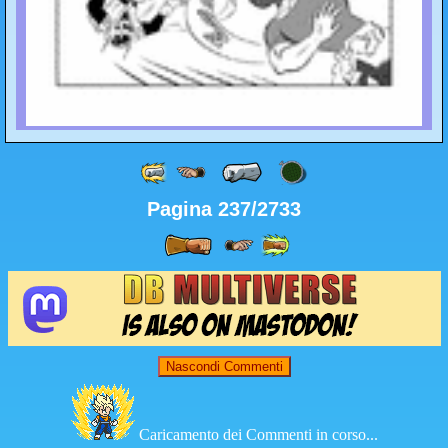
Pagina 237/2733
Nascondi Commenti
Caricamento dei Commenti in corso...