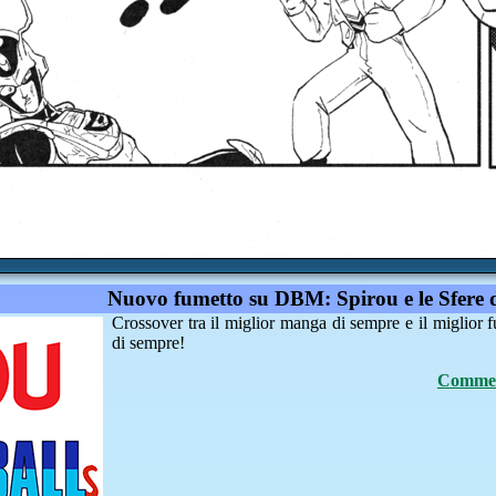
Nuovo fumetto su DBM: Spirou e le Sfere 
Crossover tra il miglior manga di sempre e il miglior 
di sempre!
Comment