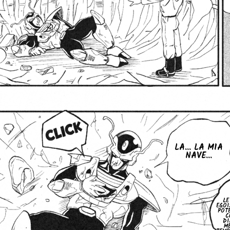
LA... LA MIA
NAVE...
LE
EGOI
POT
C
DI
ME