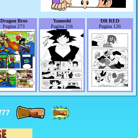
Dragon Bros
Yamoshi
DB RED
Pagina 273
Pagina 216
Pagina 126
/77