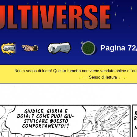
Pagina 72
Non a scopo di lucro! Questo fumetto non viene venduto online e l'au
← ← Senso di lettura ← ←
GIUDICE, GIURIA E
R
BOIA!? COME PUOI GIU­
R
STI­FI­CA­RE QUESTO
COM­POR­TA­MEN­TO!?
M