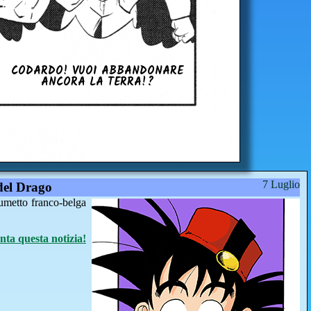
CODARDO! VUOI AB­BAN­DO­NA­RE
ANCORA LA TERRA!?
7 Luglio
del Drago
fumetto franco-belga
a questa notizia!