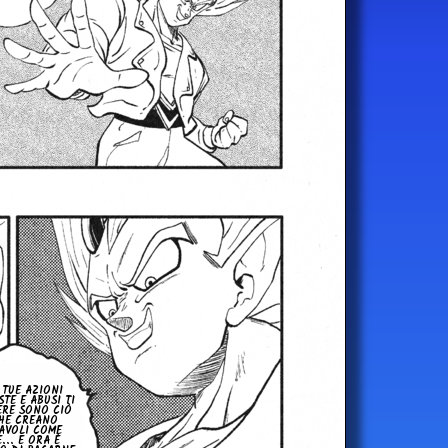
 TUE AZIONI
STE E ABUSI TI
ERE SONO CIÒ
HE CREANO
AVOLI COME
... E ORA È