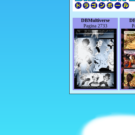
DBMultiverse
DB
Pagina 2733
P