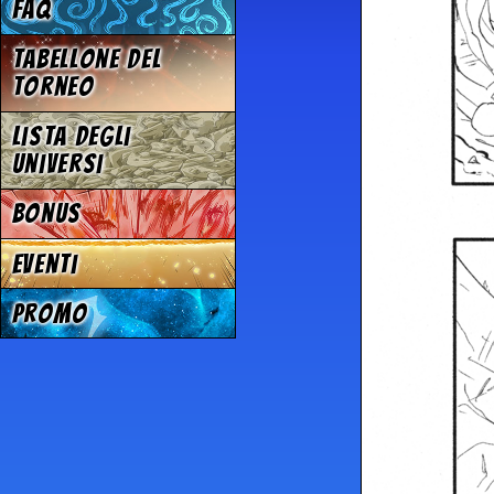
FAQ
Tabellone del
Torneo
Lista degli
Universi
Bonus
Eventi
Promo