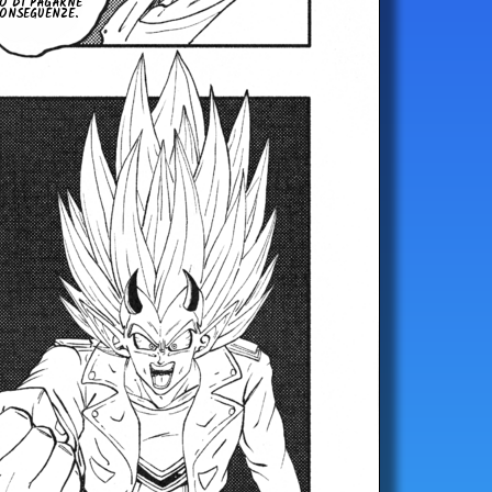
O DI PAGARNE
ON­SE­GUEN­ZE.