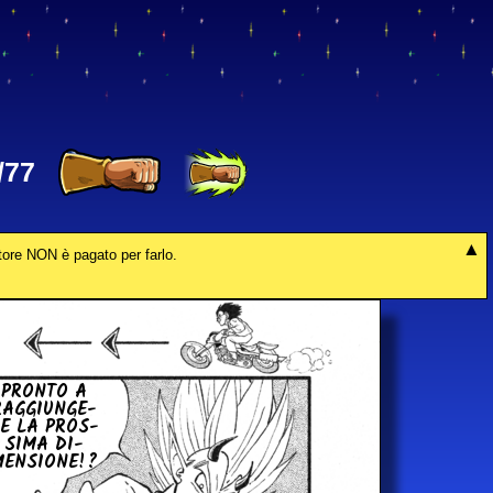
/77
tore NON è pagato per farlo.
PRONTO A
AG­GIUN­GE­
E LA PROS­
SI­MA DI­
EN­SIO­NE!?