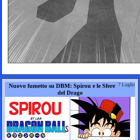
7 Luglio
Nuovo fumetto su DBM: Spirou e le Sfere
del Drago