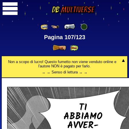
DB
Multiverse
Pagina 107/123
Non a scopo di lucro! Questo fumetto non viene venduto online e
l'autore NON è pagato per farlo.
→ → Senso di lettura → →
TI
ABBIAMO
AV­VER­