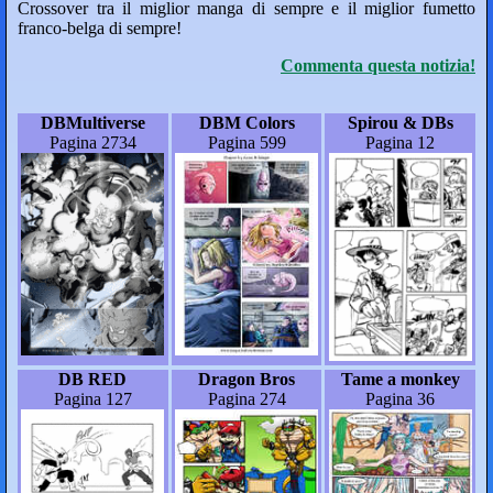
Crossover tra il miglior manga di sempre e il miglior fumetto
franco-belga di sempre!
Commenta questa notizia!
DBMultiverse
DBM Colors
Spirou & DBs
Pagina 2734
Pagina 599
Pagina 12
DB RED
Dragon Bros
Tame a monkey
Pagina 127
Pagina 274
Pagina 36