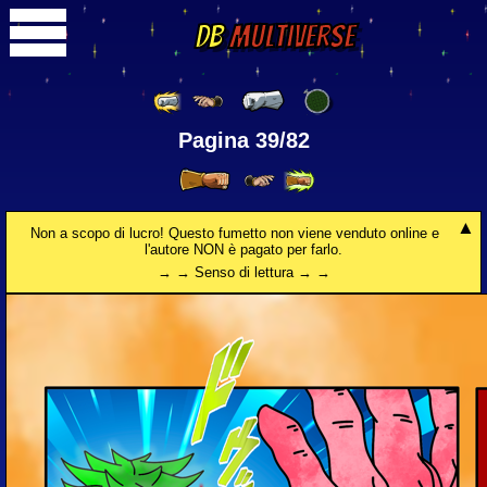
DB
Multiverse
Pagina 39/82
Non a scopo di lucro! Questo fumetto non viene venduto online e
l'autore NON è pagato per farlo.
→ → Senso di lettura → →