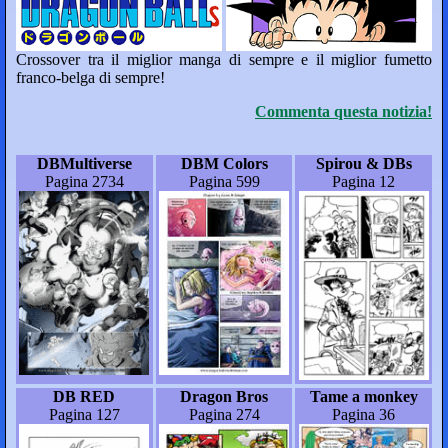
Crossover tra il miglior manga di sempre e il miglior fumetto
franco-belga di sempre!
Commenta questa notizia!
DBMultiverse
DBM Colors
Spirou & DBs
Pagina 2734
Pagina 599
Pagina 12
DB RED
Dragon Bros
Tame a monkey
Pagina 127
Pagina 274
Pagina 36