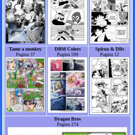
Tame a monkey
DBM Colors
Spirou & DBs
Pagina 37
Pagina 599
Pagina 12
Dragon Bros
Pagina 274