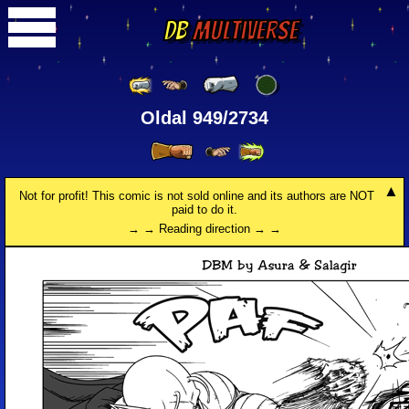
DB
Multiverse
Oldal 949/2734
Not for profit! This comic is not sold online and its authors are NOT
paid to do it.
→ → Reading direction → →