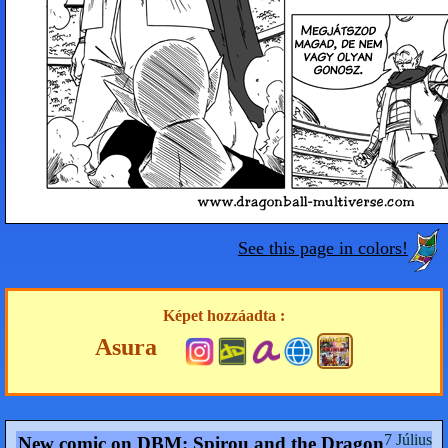
See this page in colors!
Képet hozzáadta :
Asura
7 Július
New comic on DBM: Spirou and the Dragon