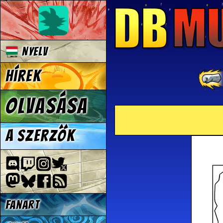
Nyelv
Hírek
Olvasása
A szerzők
Fanart