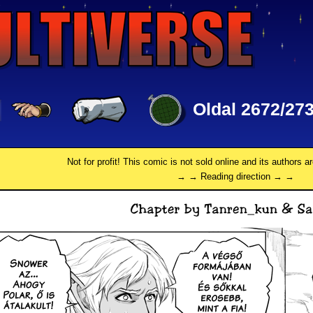
Oldal 2672/27
Not for profit! This comic is not sold online and its authors a
→ → Reading direction → →