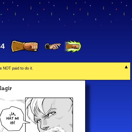
34
re NOT paid to do it.