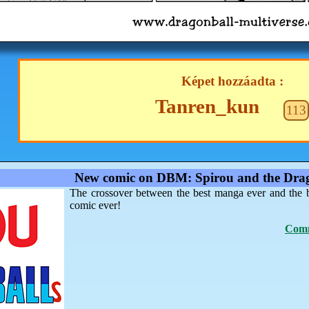
Képet hozzáadta :
Tanren_kun
113
New comic on DBM: Spirou and the Drag
The crossover between the best manga ever and the 
comic ever!
Comm