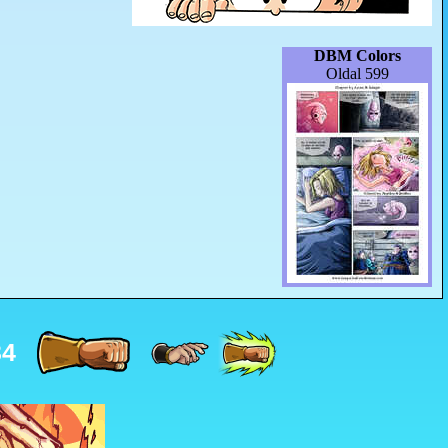
DBM Colors
Oldal 599
34