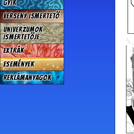
GYIK
Verseny Ismertető
Univerzumok
Ismertetője
Extrák
Események
Reklámanyagok