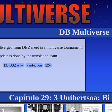
DB Multiverse
 diverged from DBZ meet in a multiverse tournament!
date is done by the translation team.
DB-DBZ only
FanFiction
12+
Capítulo 29: 3 Unibertsoa: Bi