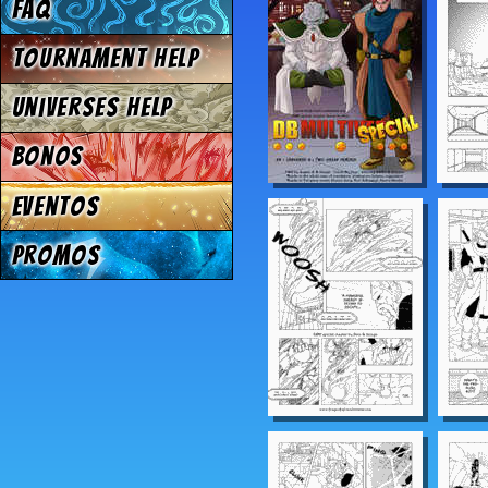
FAQ
Tournament Help
Universes Help
Bonos
Eventos
Promos