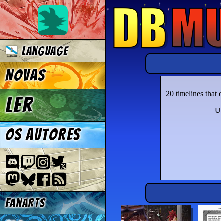
Language
Novas
20 timelines that
Ler
Up
Os autores
Fanarts