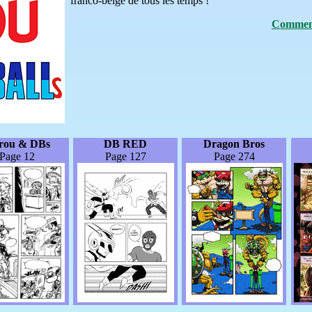
franco-belge de tous les temps !
Comment
irou & DBs
DB RED
Dragon Bros
Page 12
Page 127
Page 274