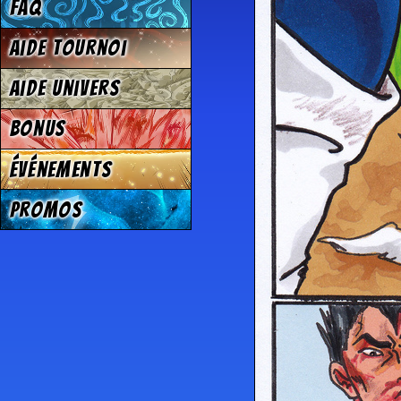
FAQ
Aide tournoi
Aide univers
Bonus
Événements
Promos