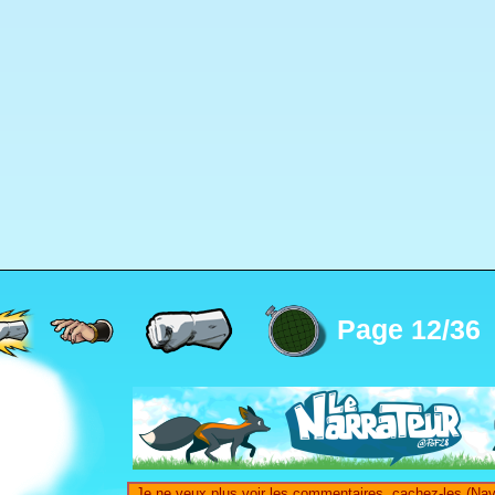
Page 12/36
Je ne veux plus voir les commentaires, cachez-les (Nav