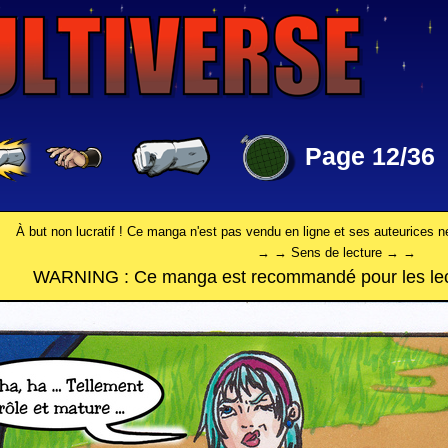
Page 12/36
À but non lucratif ! Ce manga n'est pas vendu en ligne et ses auteurices n
→ → Sens de lecture → →
WARNING : Ce manga est recommandé pour les lect