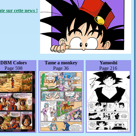
e sur cette news !
DBM Colors
Tame a monkey
Yamoshi
Page 598
Page 36
Page 216