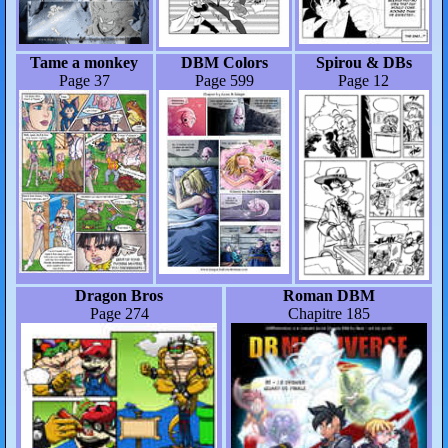
Tame a monkey
DBM Colors
Spirou & DBs
Page 37
Page 599
Page 12
Dragon Bros
Roman DBM
Page 274
Chapitre 185