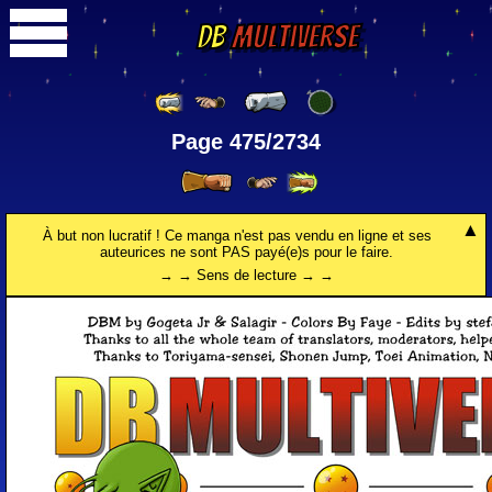
DB
Multiverse
Page 475/2734
À but non lucratif ! Ce manga n'est pas vendu en ligne et ses
auteurices ne sont PAS payé(e)s pour le faire.
→ → Sens de lecture → →