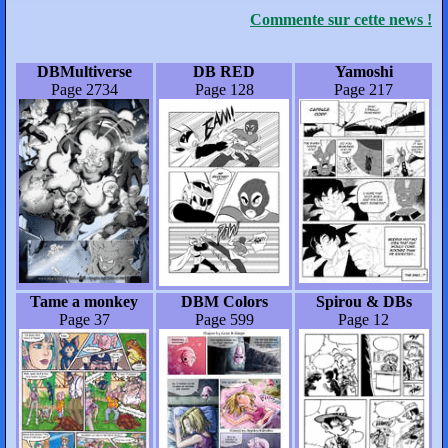
Commente sur cette news !
DBMultiverse
DB RED
Yamoshi
Page 2734
Page 128
Page 217
Tame a monkey
DBM Colors
Spirou & DBs
Page 37
Page 599
Page 12