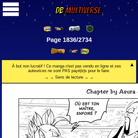
DB
Multiverse
Page 1836/2734
À but non lucratif ! Ce manga n'est pas vendu en ligne et ses
auteurices ne sont PAS payé(e)s pour le faire.
→ → Sens de lecture → →