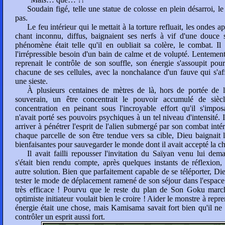
Soudain figé, telle une statue de colosse en plein désarroi, le
pas.
Le feu intérieur qui le mettait à la torture refluait, les ondes a
chant inconnu, diffus, baignaient ses nerfs à vif d'une douce
phénomène était telle qu'il en oubliait sa colère, le combat. Il
l'irrépressible besoin d'un bain de calme et de volupté. Lenteme
reprenait le contrôle de son souffle, son énergie s'assoupit pou
chacune de ses cellules, avec la nonchalance d'un fauve qui s'af
une sieste.
À plusieurs centaines de mètres de là, hors de portée de
souverain, un être concentrait le pouvoir accumulé de sièc
concentration en peinant sous l'incroyable effort qu'il s'imp
n'avait porté ses pouvoirs psychiques à un tel niveau d'intensité. 
arriver à pénétrer l'esprit de l'alien submergé par son combat inté
chaque parcelle de son être tendue vers sa cible, Dieu baignait 
bienfaisantes pour sauvegarder le monde dont il avait accepté la ch
Il avait failli repousser l'invitation du Saïyan venu lui d
s'était bien rendu compte, après quelques instants de réflexion,
autre solution. Bien que parfaitement capable de se téléporter, Die
tester le mode de déplacement ramené de son séjour dans l'espace
très efficace ! Pourvu que le reste du plan de Son Goku marc
optimiste initiateur voulait bien le croire ! Aider le monstre à repr
énergie était une chose, mais Kamisama savait fort bien qu'il ne
contrôler un esprit aussi fort.