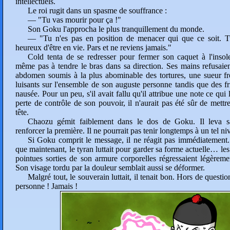
intellectuels.
Le roi rugit dans un spasme de souffrance :
— "Tu vas mourir pour ça !"
Son Goku l'approcha le plus tranquillement du monde.
— "Tu n'es pas en position de menacer qui que ce soit. Tu
heureux d'être en vie. Pars et ne reviens jamais."
Cold tenta de se redresser pour fermer son caquet à l'insole
même pas à tendre le bras dans sa direction. Ses mains refusaien
abdomen soumis à la plus abominable des tortures, une sueur froi
luisants sur l'ensemble de son auguste personne tandis que des fr
nausée. Pour un peu, s'il avait fallu qu'il attribue une note ce qui l
perte de contrôle de son pouvoir, il n'aurait pas été sûr de mettr
tête.
Chaozu gémit faiblement dans le dos de Goku. Il leva 
renforcer la première. Il ne pourrait pas tenir longtemps à un tel ni
Si Goku comprit le message, il ne réagit pas immédiatement. 
que maintenant, le tyran luttait pour garder sa forme actuelle… le
pointues sorties de son armure corporelles régressaient légèreme
Son visage tordu par la douleur semblait aussi se déformer.
Malgré tout, le souverain luttait, il tenait bon. Hors de questi
personne ! Jamais !