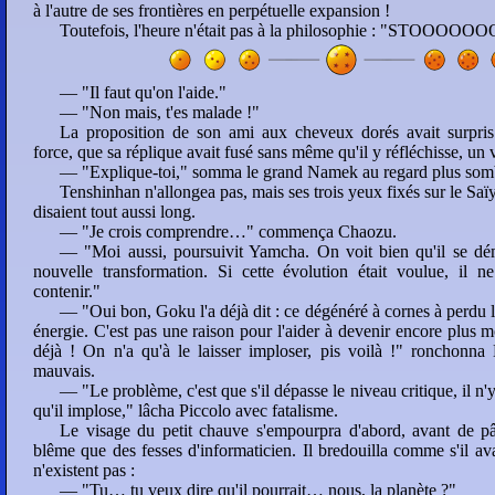
à l'autre de ses frontières en perpétuelle expansion !
Toutefois, l'heure n'était pas à la philosophie : "STOOOOOO
— "Il faut qu'on l'aide."
— "Non mais, t'es malade !"
La proposition de son ami aux cheveux dorés avait surpris 
force, que sa réplique avait fusé sans même qu'il y réfléchisse, un 
— "Explique-toi," somma le grand Namek au regard plus somb
Tenshinhan n'allongea pas, mais ses trois yeux fixés sur le Saï
disaient tout aussi long.
— "Je crois comprendre…" commença Chaozu.
— "Moi aussi, poursuivit Yamcha. On voit bien qu'il se dém
nouvelle transformation. Si cette évolution était voulue, il ne
contenir."
— "Oui bon, Goku l'a déjà dit : ce dégénéré à cornes à perdu l
énergie. C'est pas une raison pour l'aider à devenir encore plus mo
déjà ! On n'a qu'à le laisser imploser, pis voilà !" ronchonna
mauvais.
— "Le problème, c'est que s'il dépasse le niveau critique, il n
qu'il implose," lâcha Piccolo avec fatalisme.
Le visage du petit chauve s'empourpra d'abord, avant de pâ
blême que des fesses d'informaticien. Il bredouilla comme s'il a
n'existent pas :
— "Tu… tu veux dire qu'il pourrait… nous, la planète ?"