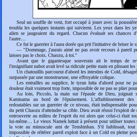
Seul un souffle de vent, fort occupé à jouer avec la poussièr
troubla les quelques instants qui suivirent. Les yeux dans les ye
alien se jaugeaient du regard. Chacun évaluait ses chances d
l'autre…
Ce fut le guerrier à l'aura dorée qui prit l'initiative de briser le s
— "Dommage, j'aurais aimé ne pas avoir recours à pareil p
laisses pas le choix. Chaozu, à toi."
Avant que le gigantesque souverain ait le temps de rev
l'insignifiant nabot avait levé sa ridicule petite main en plissant les
Un chatouillis parcourut d'abord les intestins de Cold, désagré
surpassée par une monstrueuse, une effroyable colique.
Les entrailles au supplice, le tyran lutta d'abord pour ne p
douleur était vraiment trop forte, impossible de ne pas se plier pour
Au loin, Piccolo, la main sur l'épaule de Dieu, joignait s
Kamisama au bord de l'épuisement. L'affaiblissement des b
redoutables sur un guerrier de ce niveau, était indispensable po
du petit Chaozu d'atteindre sa cible. Dieu avait réussi l'exploit de
entrouverte au milieu de l'esprit du roi alors que celui-ci était t
lui-même… Le vieux Namek luttait à présent pour utiliser toutes 
la voie au minuscule ami de Tenshinhan. S'il faiblissait, tout s
impossible de réitérer pareil exploit face à un Cold en pleine p