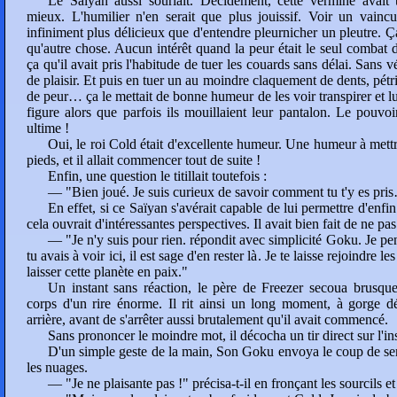
Le Saïyan aussi souriait. Décidément, cette vermine avait 
mieux. L'humilier n'en serait que plus jouissif. Voir un vaincu
infiniment plus délicieux que d'entendre pleurnicher un pleutre. Ça
qu'autre chose. Aucun intérêt quand la peur était le seul combat 
ça qu'il avait pris l'habitude de tuer les couards sans délai. Sans v
de plaisir. Et puis en tuer un au moindre claquement de dents, pétrif
de peur… ça le mettait de bonne humeur de les voir transpirer et l
figure alors que parfois ils mouillaient leur pantalon. Le pouvoi
ultime !
Oui, le roi Cold était d'excellente humeur. Une humeur à mettr
pieds, et il allait commencer tout de suite !
Enfin, une question le titillait toutefois :
— "Bien joué. Je suis curieux de savoir comment tu t'y es pri
En effet, si ce Saïyan s'avérait capable de lui permettre d'enfi
cela ouvrait d'intéressantes perspectives. Il avait bien fait de ne pas
— "Je n'y suis pour rien. répondit avec simplicité Goku. Je pe
tu avais à voir ici, il est sage d'en rester là. Je te laisse rejoindre le
laisser cette planète en paix."
Un instant sans réaction, le père de Freezer secoua brusqu
corps d'un rire énorme. Il rit ainsi un long moment, à gorge d
arrière, avant de s'arrêter aussi brutalement qu'il avait commencé.
Sans prononcer le moindre mot, il décocha un tir direct sur l'in
D'un simple geste de la main, Son Goku envoya le coup de s
les nuages.
— "Je ne plaisante pas !" précisa-t-il en fronçant les sourcils et