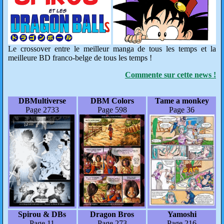
Le crossover entre le meilleur manga de tous les temps et la
meilleure BD franco-belge de tous les temps !
Commente sur cette news !
DBMultiverse
DBM Colors
Tame a monkey
Page 2733
Page 598
Page 36
Spirou & DBs
Dragon Bros
Yamoshi
Page 11
Page 273
Page 216