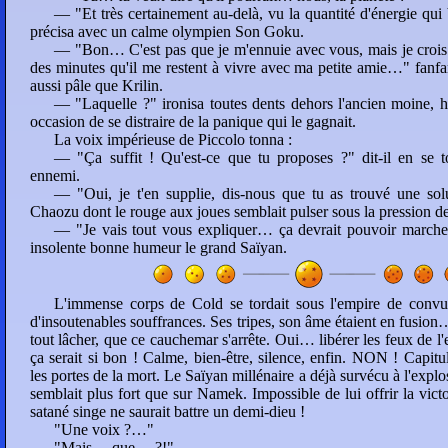
— "Et très certainement au-delà, vu la quantité d'énergie qui
précisa avec un calme olympien Son Goku.
— "Bon… C'est pas que je m'ennuie avec vous, mais je crois q
des minutes qu'il me restent à vivre avec ma petite amie…" fanfa
aussi pâle que Krilin.
— "Laquelle ?" ironisa toutes dents dehors l'ancien moine, 
occasion de se distraire de la panique qui le gagnait.
La voix impérieuse de Piccolo tonna :
— "Ça suffit ! Qu'est-ce que tu proposes ?" dit-il en se t
ennemi.
— "Oui, je t'en supplie, dis-nous que tu as trouvé une solut
Chaozu dont le rouge aux joues semblait pulser sous la pression de
— "Je vais tout vous expliquer… ça devrait pouvoir march
insolente bonne humeur le grand Saïyan.
L'immense corps de Cold se tordait sous l'empire de convu
d'insoutenables souffrances. Ses tripes, son âme étaient en fusion…
tout lâcher, que ce cauchemar s'arrête. Oui… libérer les feux de l'
ça serait si bon ! Calme, bien-être, silence, enfin. NON ! Capitul
les portes de la mort. Le Saïyan millénaire a déjà survécu à l'explos
semblait plus fort que sur Namek. Impossible de lui offrir la vict
satané singe ne saurait battre un demi-dieu !
"Une voix ?…"
"Mais… que… ?!"