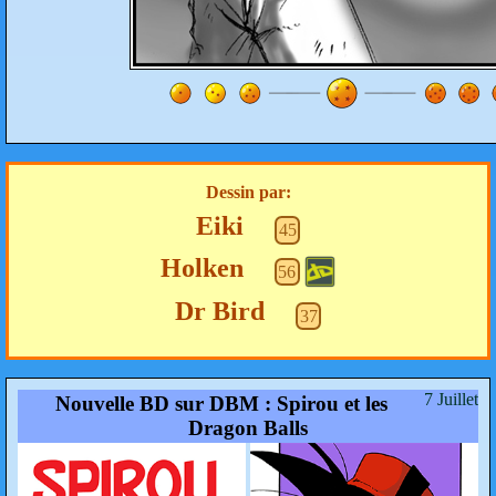
Dessin par:
Eiki
45
Holken
56
Dr Bird
37
7 Juillet
Nouvelle BD sur DBM : Spirou et les
Dragon Balls