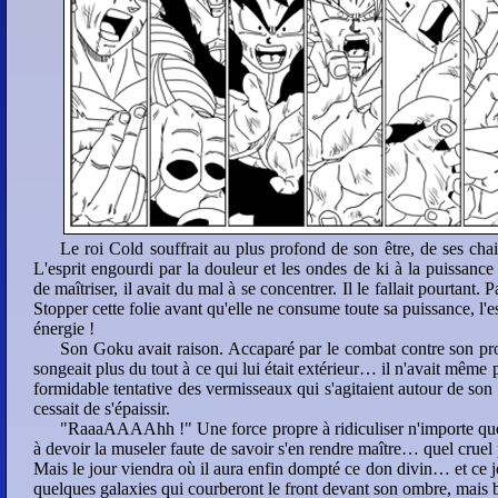
33
34
35
36
Le roi Cold souffrait au plus profond de son être, de ses chair
L'esprit engourdi par la douleur et les ondes de ki à la puissance 
de maîtriser, il avait du mal à se concentrer. Il le fallait pourtant. 
Stopper cette folie avant qu'elle ne consume toute sa puissance, l'e
énergie !
Son Goku avait raison. Accaparé par le combat contre son prop
songeait plus du tout à ce qui lui était extérieur… il n'avait même
formidable tentative des vermisseaux qui s'agitaient autour de son 
cessait de s'épaissir.
"RaaaAAAAhh !" Une force propre à ridiculiser n'importe quel 
à devoir la museler faute de savoir s'en rendre maître… quel cruel 
Mais le jour viendra où il aura enfin dompté ce don divin… et ce jo
quelques galaxies qui courberont le front devant son ombre, mais b