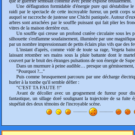
que le guerrier semblait contenir avec peine explose brutalement.
Une déflagration formidable d'énergie pure qui déstabilise le
raidi par le spectacle de cette incroyable fureur, un petit corps 
auquel se raccroche de justesse une Chichi paniquée. Autour d'eux, 
arbres sont arrachées par le souffle puissant qui fait plier les fro
vitres de la maison derrière eux.
Un souffle qui creuse un profond cratère circulaire sous les 
silhouette s'enflamme soudainement, illuminée par une magnifiqu
par un nombre impressionnant de petits éclairs plus vifs que des feu
L'instant d'après, comme vidé de toute sa rage, Vegeta baiss
laissant retomber ses mains sous la pluie battante dont le marte
couvert par le bruit des étranges pulsations de son énergie de Supe
Dans un murmure à peine audible… presque un gémissement, i
"Pourquoi ?..."
Puis comme brusquement parcouru par une décharge électriqu
hurler à la tombe qu'il semble défier :
"C'EST TA FAUTE !!"
Avant de décoller avec un grognement de fureur pour disp
fantastique, un sillage doré soulignant la trajectoire de sa fuite 
stupéfait des deux témoins de l'incroyable scène.