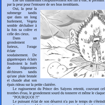
Elle tire maintenant compulsivement son fils à elle, le pressan
par la peur pour l'entourer de ses bras tremblants.
Oui, la peur la
submerge tandis
que dans un long
hurlement, Vegeta
semble déchaîner à
la fois sa colère et
celle des cieux.
Dans un
grondement
furieux, l'orage
éclate
soudainement. De
gigantesques éclairs
foudroient la forêt
de fulgurantes
déchirures tandis
qu'une pluie brutale
et chaude abat son
épais rideau sur la petite clairière.
Le rugissement du Prince des Saïyens retentit, couvrant ce
trombes d'eau, le grondement sourd du tonnerre et même le claquem
"POURQUOI ?!"
Le puissant éclat de son désarroi n'a pas le temps de s'éteind