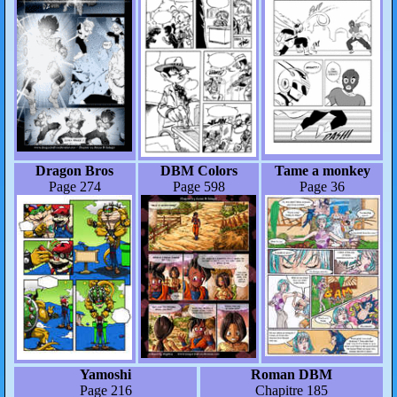
Dragon Bros
DBM Colors
Tame a monkey
Page 274
Page 598
Page 36
Yamoshi
Roman DBM
Page 216
Chapitre 185