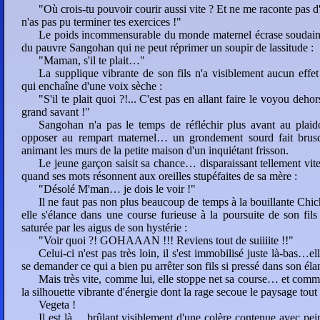
"Où crois-tu pouvoir courir aussi vite ? Et ne me raconte pas d'h
n'as pas pu terminer tes exercices !"
49
50
51
52
Le poids incommensurable du monde maternel écrase soudain 
du pauvre Sangohan qui ne peut réprimer un soupir de lassitude :
"Maman, s'il te plait…"
53
54
55
56
La supplique vibrante de son fils n'a visiblement aucun effet 
qui enchaîne d'une voix sèche :
57
58
59
60
"S'il te plait quoi ?!... C'est pas en allant faire le voyou deh
grand savant !"
Sangohan n'a pas le temps de réfléchir plus avant au plaidoy
61
62
opposer au rempart maternel… un grondement sourd fait brusq
animant les murs de la petite maison d'un inquiétant frisson.
Le jeune garçon saisit sa chance… disparaissant tellement vite 
quand ses mots résonnent aux oreilles stupéfaites de sa mère :
"Désolé M'man… je dois le voir !"
Il ne faut pas non plus beaucoup de temps à la bouillante Chich
elle s'élance dans une course furieuse à la poursuite de son fil
saturée par les aigus de son hystérie :
"Voir quoi ?! GOHAAAN !!! Reviens tout de suiiiite !!"
Celui-ci n'est pas très loin, il s'est immobilisé juste là-bas…e
se demander ce qui a bien pu arrêter son fils si pressé dans son éla
Mais très vite, comme lui, elle stoppe net sa course… et comme 
la silhouette vibrante d'énergie dont la rage secoue le paysage tout
Vegeta !
Il est là… brûlant visiblement d'une colère contenue avec pei