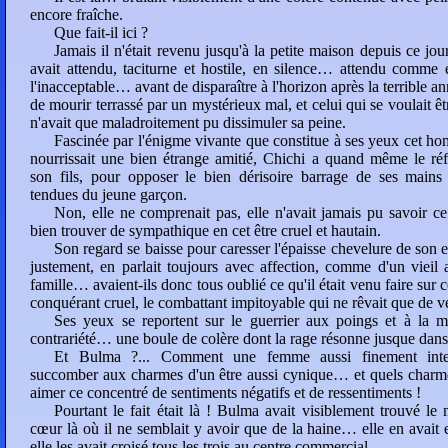
encore fraîche.
Que fait-il ici ?
Jamais il n'était revenu jusqu'à la petite maison depuis ce jou
avait attendu, taciturne et hostile, en silence… attendu comme e
l'inacceptable… avant de disparaître à l'horizon après la terrible 
de mourir terrassé par un mystérieux mal, et celui qui se voulait ê
n'avait que maladroitement pu dissimuler sa peine.
Fascinée par l'énigme vivante que constitue à ses yeux cet h
nourrissait une bien étrange amitié, Chichi a quand même le réf
son fils, pour opposer le bien dérisoire barrage de ses mains
tendues du jeune garçon.
Non, elle ne comprenait pas, elle n'avait jamais pu savoir 
bien trouver de sympathique en cet être cruel et hautain.
Son regard se baisse pour caresser l'épaisse chevelure de son
justement, en parlait toujours avec affection, comme d'un viei
famille… avaient-ils donc tous oublié ce qu'il était venu faire sur c
conquérant cruel, le combattant impitoyable qui ne rêvait que de 
Ses yeux se reportent sur le guerrier aux poings et à la m
contrariété… une boule de colère dont la rage résonne jusque dan
Et Bulma ?... Comment une femme aussi finement intell
succomber aux charmes d'un être aussi cynique… et quels char
aimer ce concentré de sentiments négatifs et de ressentiments !
Pourtant le fait était là ! Bulma avait visiblement trouvé l
cœur là où il ne semblait y avoir que de la haine… elle en avait 
elle les avait croisé tous les trois au centre commercial…