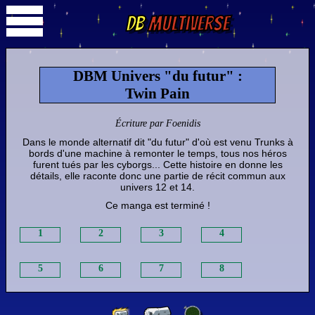
DB
Multiverse
DBM Univers "du futur" :
Twin Pain
Écriture par Foenidis
Dans le monde alternatif dit "du futur" d'où est venu Trunks à
bords d'une machine à remonter le temps, tous nos héros
furent tués par les cyborgs... Cette histoire en donne les
détails, elle raconte donc une partie de récit commun aux
univers 12 et 14.
Ce manga est terminé !
1
2
3
4
5
6
7
8
9
10
11
12