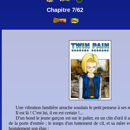
Chapitre 7/62
13
14
15
16
17
18
19
20
21
22
23
24
25
26
27
28
29
30
31
32
33
34
35
36
37
38
39
40
Une vibration familière arrache soudain le petit penseur à ses
41
42
43
44
Il est là ! C'est lui, il en est certain !...
D'un bond le jeune garçon est sur le palier, en un clin d'œil il 
de la porte d'entrée ; le temps d'un battement de cil, et sa mère es
45
46
47
48
brutalement son élan :