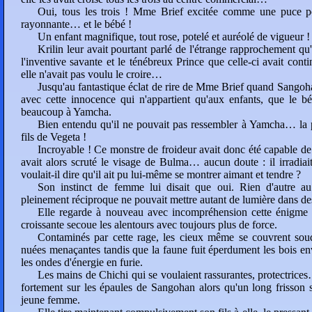
Oui, tous les trois ! Mme Brief excitée comme une puce
rayonnante… et le bébé !
Un enfant magnifique, tout rose, potelé et auréolé de vigueur !
Krilin leur avait pourtant parlé de l'étrange rapprochement qu'
l'inventive savante et le ténébreux Prince que celle-ci avait co
elle n'avait pas voulu le croire…
Jusqu'au fantastique éclat de rire de Mme Brief quand Sangoha
avec cette innocence qui n'appartient qu'aux enfants, que le b
beaucoup à Yamcha.
Bien entendu qu'il ne pouvait pas ressembler à Yamcha… la pet
fils de Vegeta !
Incroyable ! Ce monstre de froideur avait donc été capable de
avait alors scruté le visage de Bulma… aucun doute : il irradi
voulait-il dire qu'il ait pu lui-même se montrer aimant et tendre ?
Son instinct de femme lui disait que oui. Rien d'autre 
pleinement réciproque ne pouvait mettre autant de lumière dans de
Elle regarde à nouveau avec incompréhension cette énigme v
croissante secoue les alentours avec toujours plus de force.
Contaminés par cette rage, les cieux même se couvrent so
nuées menaçantes tandis que la faune fuit éperdument les bois en
les ondes d'énergie en furie.
Les mains de Chichi qui se voulaient rassurantes, protectrices
fortement sur les épaules de Sangohan alors qu'un long frisson s
jeune femme.