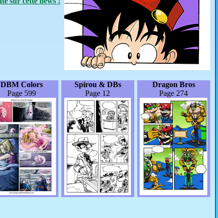
e sur cette news !
DBM Colors
Spirou & DBs
Dragon Bros
Page 599
Page 12
Page 274