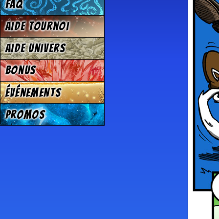
FAQ
Aide tournoi
Aide univers
Bonus
Événements
Promos