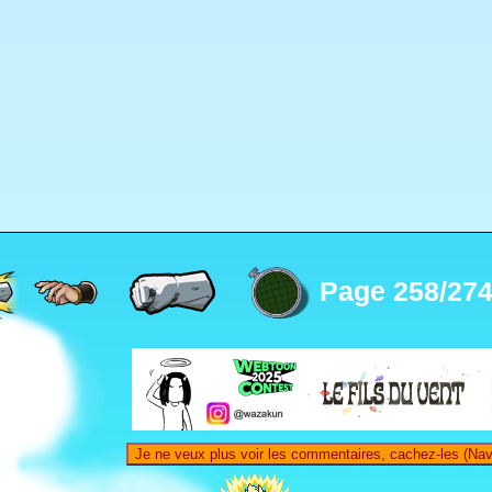
Page 258/27
Je ne veux plus voir les commentaires, cachez-les (Nav