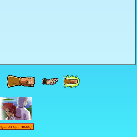
4
igation optimisée)