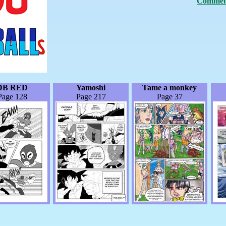
Comment
DB RED
Yamoshi
Tame a monkey
Page 128
Page 217
Page 37