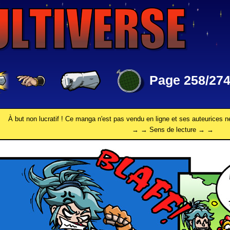
Page 258/27
À but non lucratif ! Ce manga n'est pas vendu en ligne et ses auteurices n
→ → Sens de lecture → →