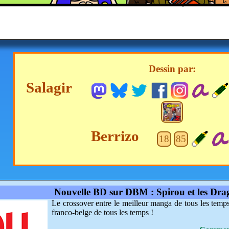
Dessin par:
Salagir
Berrizo
18
85
Nouvelle BD sur DBM : Spirou et les Dra
Le crossover entre le meilleur manga de tous les temp
franco-belge de tous les temps !