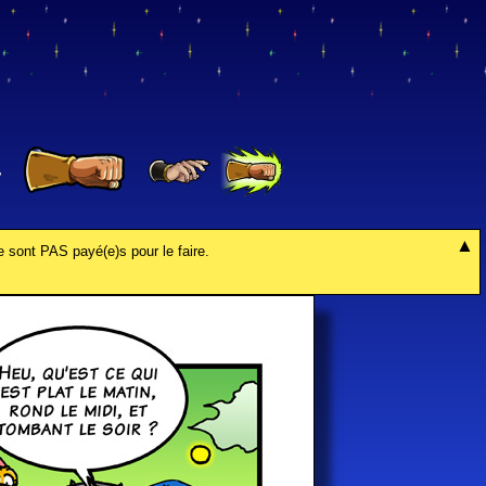
4
e sont PAS payé(e)s pour le faire.