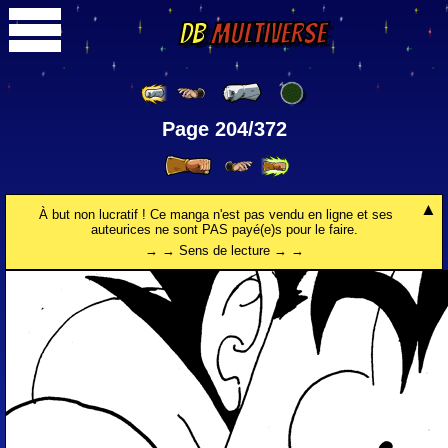
DB
Multiverse
Page 204/372
À but non lucratif ! Ce manga n'est pas vendu en ligne et ses
auteurices ne sont PAS payé(e)s pour le faire.
→ → Sens de lecture → →