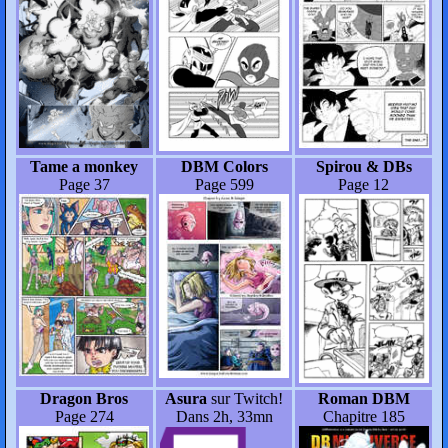
Tame a monkey
DBM Colors
Spirou & DBs
Page 37
Page 599
Page 12
Dragon Bros
Asura
sur Twitch!
Roman DBM
Page 274
Dans 2h, 33mn
Chapitre 185