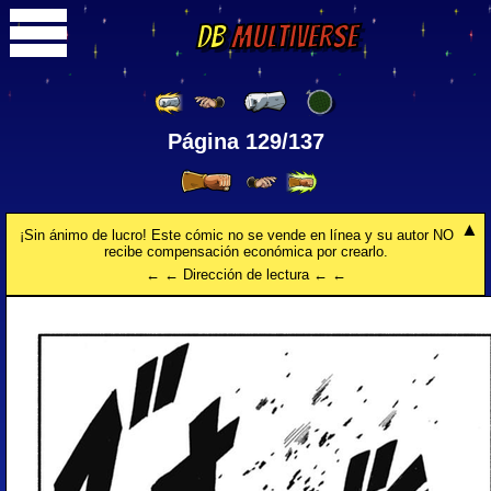
DB
Multiverse
Página 129/137
¡Sin ánimo de lucro! Este cómic no se vende en línea y su autor NO
recibe compensación económica por crearlo.
← ← Dirección de lectura ← ←