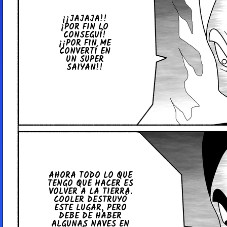
¡¡JAJAJA!!
¡POR FIN LO
CO­N­SE­GUÍ!
¡¡POR FIN ME
CO­N­VE­R­TÍ EN
UN SUPER
SAIYAN!!
AHORA TODO LO QUE
TENGO QUE HACER ES
VOLVER A LA TIERRA.
COOLER DE­S­T­RU­YÓ
ESTE LUGAR, PERO
DEBE DE HABER
ALGUNAS NAVES EN