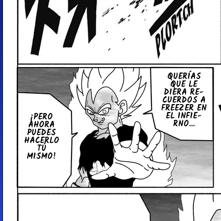
QUERÍAS
QUE LE
DIERA RE­
CUE­R­DOS A
FREEZER EN
EL IN­FIE­
¡PERO
RNO...
AHORA
PUEDES
HACERLO
TÚ
MISMO!