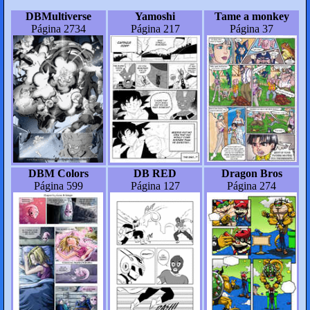
DBMultiverse
Yamoshi
Tame a monkey
Página 2734
Página 217
Página 37
DBM Colors
DB RED
Dragon Bros
Página 599
Página 127
Página 274