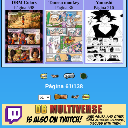
DBM Colors
Tame a monkey
Yamoshi
Página 598
Página 36
Página 216
Página 61/138