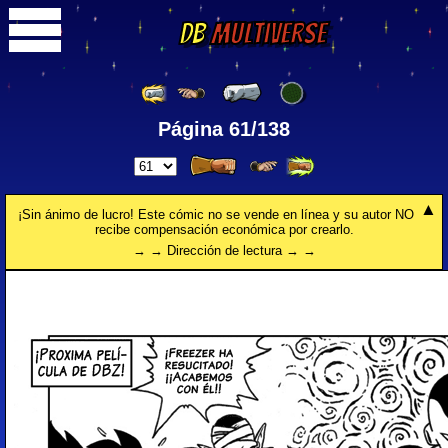
DB
Multiverse
Página 61/138
¡Sin ánimo de lucro! Este cómic no se vende en línea y su autor NO
recibe compensación económica por crearlo.
→ → Dirección de lectura → →