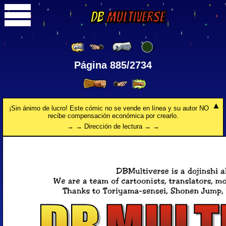
DB
Multiverse
Página 885/2734
¡Sin ánimo de lucro! Este cómic no se vende en línea y su autor NO
recibe compensación económica por crearlo.
→ → Dirección de lectura → →