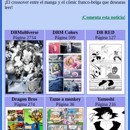
¡El crossover entre el manga y el cómic franco-belga que desearas
leer!
¡Comenta esta notícia!
DBMultiverse
DBM Colors
DB RED
Página 2734
Página 599
Página 127
Dragon Bros
Tame a monkey
Yamoshi
Página 274
Página 36
Página 216