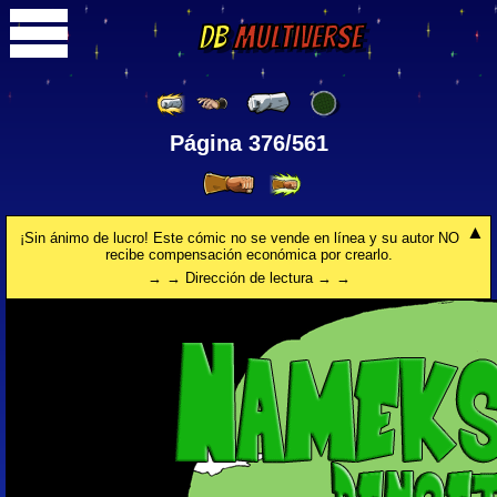
DB
Multiverse
Página 376/561
¡Sin ánimo de lucro! Este cómic no se vende en línea y su autor NO
recibe compensación económica por crearlo.
→ → Dirección de lectura → →