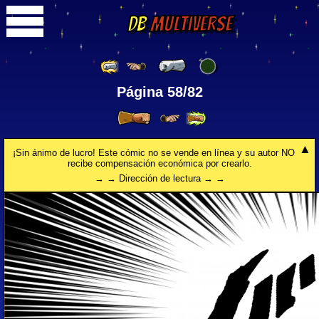
DB
Multiverse
Página 58/82
¡Sin ánimo de lucro! Este cómic no se vende en línea y su autor NO
recibe compensación económica por crearlo.
→ → Dirección de lectura → →