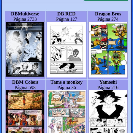
DBMultiverse
DB RED
Dragon Bros
Página 2733
Página 127
Página 274
DBM Colors
Tame a monkey
Yamoshi
Página 598
Página 36
Página 216